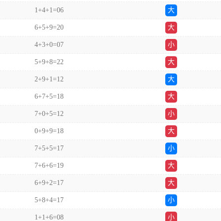
1+4+1=06
大
6+5+9=20
大
4+3+0=07
小
5+9+8=22
大
2+9+1=12
大
6+7+5=18
大
7+0+5=12
小
0+9+9=18
大
7+5+5=17
小
7+6+6=19
大
6+9+2=17
大
5+8+4=17
小
1+1+6=08
小