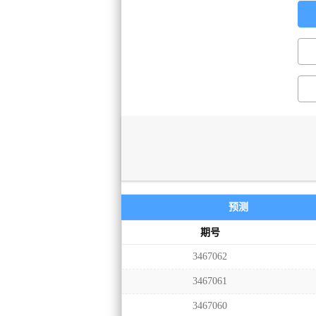
预测
期号
3467062
3467061
3467060