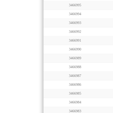
3466995
3466994
3466993
3466992
3466991
3466990
3466989
3466988
3466987
3466986
3466985
3466984
3466983