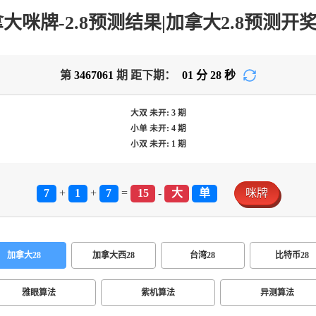
第
3467061
期 距下期：
01
分
28
秒
大双
未开:
3
期
小单
未开:
4
期
小双
未开:
1
期
7
+
1
+
7
=
15
-
大
单
咪牌
加拿大28
加拿大西28
台湾28
比特币28
雅眼算法
紫机算法
异测算法