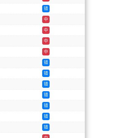
错
中
中
中
中
错
错
错
错
错
错
错
中