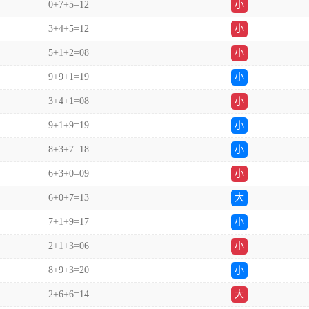
0+7+5=12
小
3+4+5=12
小
5+1+2=08
小
9+9+1=19
小
3+4+1=08
小
9+1+9=19
小
8+3+7=18
小
6+3+0=09
小
6+0+7=13
大
7+1+9=17
小
2+1+3=06
小
8+9+3=20
小
2+6+6=14
大