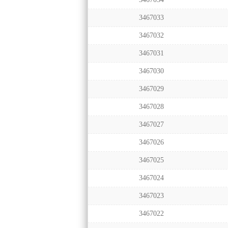
3467033
3467032
3467031
3467030
3467029
3467028
3467027
3467026
3467025
3467024
3467023
3467022