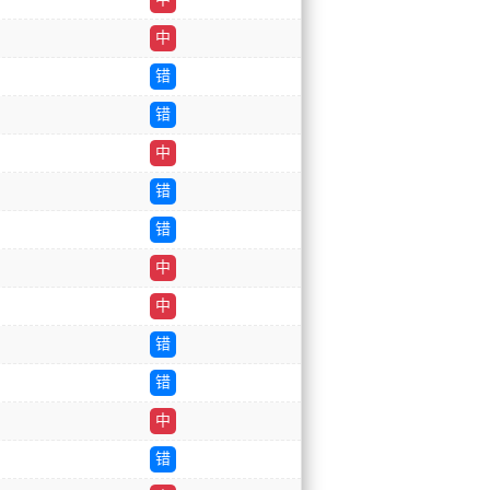
中
错
错
中
错
错
中
中
错
错
中
错