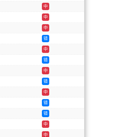
中
中
中
错
中
错
中
错
中
错
错
中
中