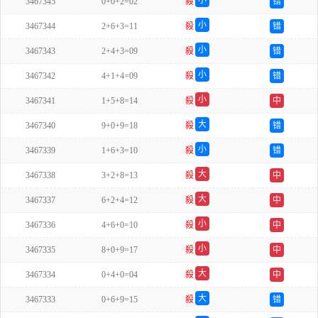
小
3467345
0+0+2=02
殺
错
双
小
3467344
2+6+3=11
殺
错
单
小
3467343
2+4+3=09
殺
错
单
小
3467342
4+1+4=09
殺
错
单
小
3467341
1+5+8=14
殺
中
单
大
3467340
9+0+9=18
殺
错
双
小
3467339
1+6+3=10
殺
错
双
大
3467338
3+2+8=13
殺
中
双
大
3467337
6+2+4=12
殺
中
双
小
3467336
4+6+0=10
殺
中
单
小
3467335
8+0+9=17
殺
中
双
大
3467334
0+4+0=04
殺
中
双
大
3467333
0+6+9=15
殺
错
单