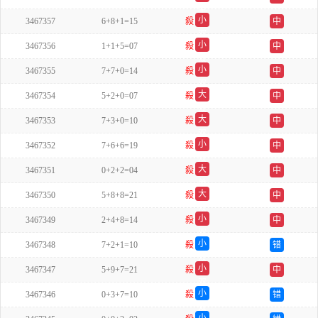
单
小
3467357
6+8+1=15
殺
中
双
小
3467356
1+1+5=07
殺
中
双
小
3467355
7+7+0=14
殺
中
双
大
3467354
5+2+0=07
殺
中
双
大
3467353
7+3+0=10
殺
中
双
小
3467352
7+6+6=19
殺
中
双
大
3467351
0+2+2=04
殺
中
单
大
3467350
5+8+8=21
殺
中
双
小
3467349
2+4+8=14
殺
中
双
小
3467348
7+2+1=10
殺
错
双
小
3467347
5+9+7=21
殺
中
双
小
3467346
0+3+7=10
殺
错
双