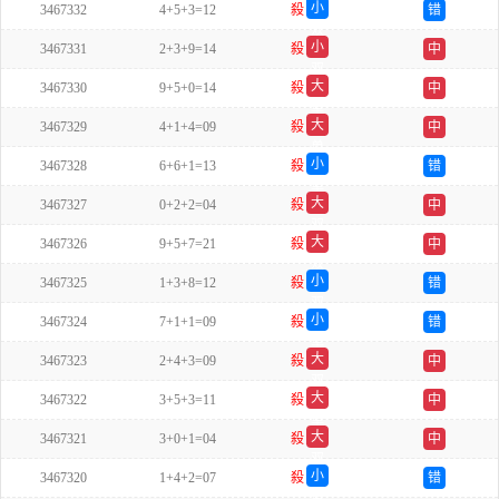
小
3467332
4+5+3=12
殺
错
双
小
3467331
2+3+9=14
殺
中
双
大
3467330
9+5+0=14
殺
中
单
大
3467329
4+1+4=09
殺
中
单
小
3467328
6+6+1=13
殺
错
单
大
3467327
0+2+2=04
殺
中
双
大
3467326
9+5+7=21
殺
中
双
小
3467325
1+3+8=12
殺
错
双
小
3467324
7+1+1=09
殺
错
单
大
3467323
2+4+3=09
殺
中
双
大
3467322
3+5+3=11
殺
中
单
大
3467321
3+0+1=04
殺
中
双
小
3467320
1+4+2=07
殺
错
单