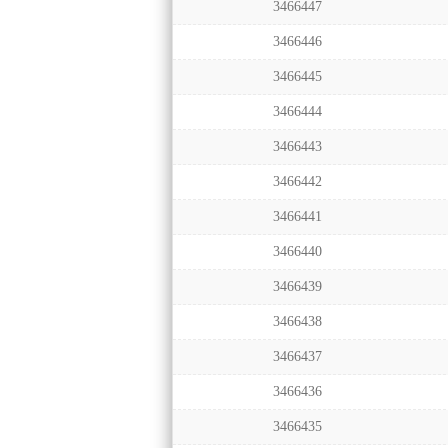
3466447
3466446
3466445
3466444
3466443
3466442
3466441
3466440
3466439
3466438
3466437
3466436
3466435