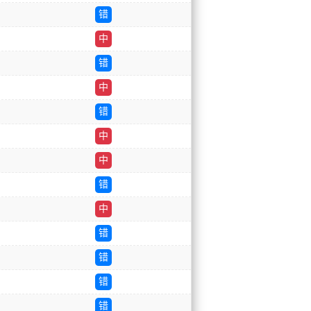
错
中
错
中
错
中
中
错
中
错
错
错
错