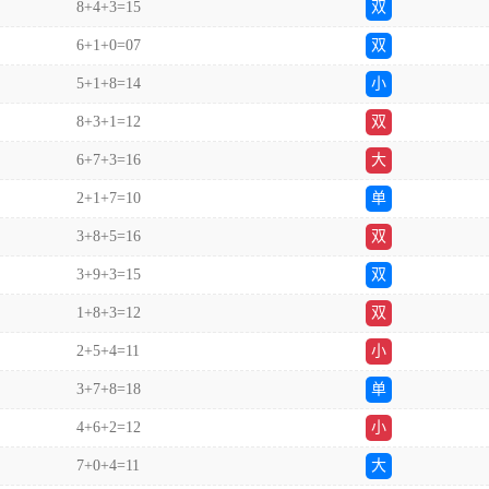
8+4+3=15
双
6+1+0=07
双
5+1+8=14
小
8+3+1=12
双
6+7+3=16
大
2+1+7=10
单
3+8+5=16
双
3+9+3=15
双
1+8+3=12
双
2+5+4=11
小
3+7+8=18
单
4+6+2=12
小
7+0+4=11
大