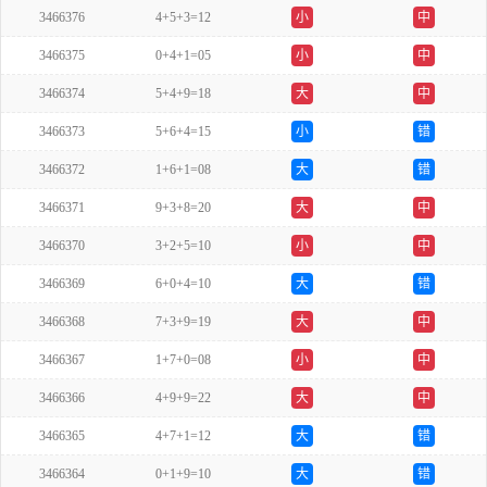
3466376
4+5+3=12
小
中
3466375
0+4+1=05
小
中
3466374
5+4+9=18
大
中
3466373
5+6+4=15
小
错
3466372
1+6+1=08
大
错
3466371
9+3+8=20
大
中
3466370
3+2+5=10
小
中
3466369
6+0+4=10
大
错
3466368
7+3+9=19
大
中
3466367
1+7+0=08
小
中
3466366
4+9+9=22
大
中
3466365
4+7+1=12
大
错
3466364
0+1+9=10
大
错