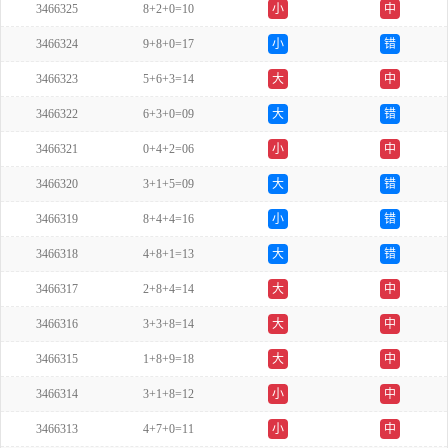
3466325
8+2+0=10
小
中
3466324
9+8+0=17
小
错
3466323
5+6+3=14
大
中
3466322
6+3+0=09
大
错
3466321
0+4+2=06
小
中
3466320
3+1+5=09
大
错
3466319
8+4+4=16
小
错
3466318
4+8+1=13
大
错
3466317
2+8+4=14
大
中
3466316
3+3+8=14
大
中
3466315
1+8+9=18
大
中
3466314
3+1+8=12
小
中
3466313
4+7+0=11
小
中