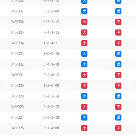
3466338
0+5+8=13
大
错
3466337
5+2+2=09
大
错
3466336
9+2+1=12
小
中
3466335
7+4+4=15
大
中
3466334
1+6+4=11
小
中
3466333
1+9+0=10
大
错
3466332
5+4+9=18
小
错
3466331
7+2+4=13
小
中
3466330
1+2+6=09
小
中
3466329
9+4+1=14
小
错
3466328
2+4+9=15
大
中
3466327
8+8+2=18
小
错
3466326
3+1+4=08
小
中