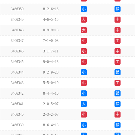
3466350
8+2+6=16
小
错
3466349
4+6+5=15
大
中
3466348
0+9+9=18
大
中
3466347
7+1+0=08
小
中
3466346
3+1+7=11
小
中
3466345
9+0+4=13
小
中
3466344
9+2+9=20
小
错
3466343
5+5+0=10
小
中
3466342
8+4+4=16
小
错
3466341
2+0+5=07
大
错
3466340
2+3+2=07
小
中
3466339
8+6+4=18
小
错