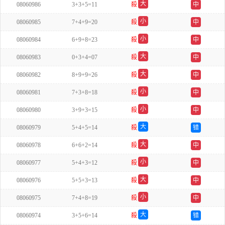
大
08060986
3+3+5=11
殺
中
单
小
08060985
7+4+9=20
殺
中
单
小
08060984
6+9+8=23
殺
中
双
大
08060983
0+3+4=07
殺
中
单
大
08060982
8+9+9=26
殺
中
单
小
08060981
7+3+8=18
殺
中
单
小
08060980
3+9+3=15
殺
中
双
大
08060979
5+4+5=14
殺
错
双
大
08060978
6+6+2=14
殺
中
单
小
08060977
5+4+3=12
殺
中
单
大
08060976
5+5+3=13
殺
中
单
小
08060975
7+4+8=19
殺
中
双
大
08060974
3+5+6=14
殺
错
双