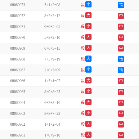
小
08060973
5+1+2=08
殺
错
双
大
08060972
8+2+2=12
殺
中
单
小
08060971
0+0+5=05
殺
中
双
大
08060970
5+3+2=10
殺
中
双
大
08060969
6+6+3=15
殺
中
双
大
08060968
7+3+9=19
殺
错
单
小
08060967
2+0+7=09
殺
错
单
大
08060966
1+5+1=07
殺
中
单
小
08060965
8+9+8=25
殺
中
单
大
08060964
6+2+8=16
殺
中
单
小
08060963
8+8+7=23
殺
中
单
大
08060962
1+1+2=04
殺
中
单
大
08060961
1+0+9=10
殺
中