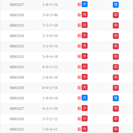
大
08061037
1+8+5=14
殺
错
双
大
08061036
3+0+3=06
殺
中
单
小
08061035
7+5+7=19
殺
中
单
小
08061034
5+5+0=10
殺
中
单
大
08061033
3+2+9=14
殺
中
单
小
08061032
5+9+4=18
殺
中
单
小
08061031
6+6+1=13
殺
中
双
小
08061030
2+8+6=16
殺
中
双
大
08061029
8+6+2=16
殺
中
单
大
08061028
1+8+9=18
殺
错
双
小
08061027
6+3+1=10
殺
中
单
小
08061026
5+5+2=12
殺
中
单
大
08061025
7+0+4=11
殺
中