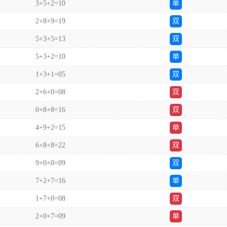
3+5+2=10
单
2+8+9=19
双
5+3+5=13
双
5+3+2=10
单
1+3+1=05
双
2+6+0=08
双
0+8+8=16
双
4+9+2=15
单
6+8+8=22
双
9+0+0=09
双
7+2+7=16
单
1+7+0=08
双
2+0+7=09
单