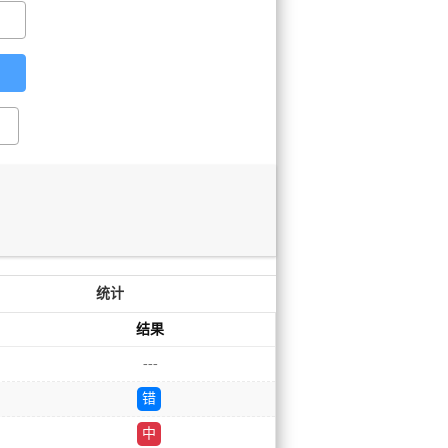
统计
结果
---
错
中