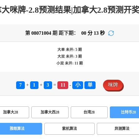
第
08071004
期 距下期：
00
分
13
秒
大单
未开:
5
期
大双
未开:
3
期
小双
未开:
11
期
7
+
1
+
3
=
11
-
小
单
咪牌
加拿大28
加拿大西28
台湾28
比特币28
雅眼算法
紫机算法
异测算法