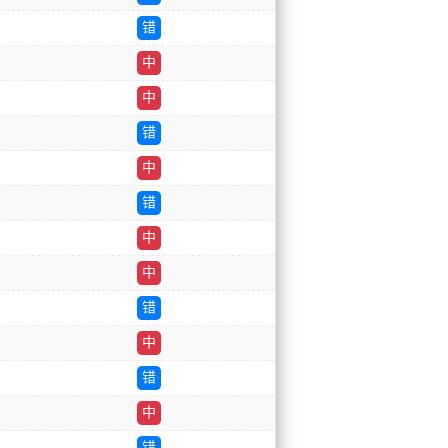
错
中
中
错
中
错
中
中
错
中
错
中
错