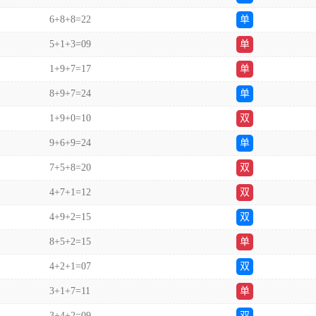
6+8+8=22
单
5+1+3=09
单
1+9+7=17
单
8+9+7=24
单
1+9+0=10
双
9+6+9=24
单
7+5+8=20
双
4+7+1=12
双
4+9+2=15
双
8+5+2=15
单
4+2+1=07
双
3+1+7=11
单
3+4+2=09
双