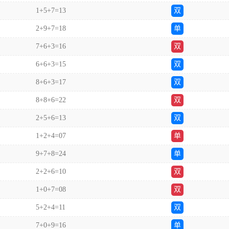
1+5+7=13
双
2+9+7=18
单
7+6+3=16
双
6+6+3=15
双
8+6+3=17
双
8+8+6=22
双
2+5+6=13
双
1+2+4=07
单
9+7+8=24
单
2+2+6=10
双
1+0+7=08
双
5+2+4=11
双
7+0+9=16
单