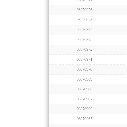
08070976
08070975
08070974
08070973
08070972
08070971
08070970
08070969
08070968
08070967
08070966
08070965