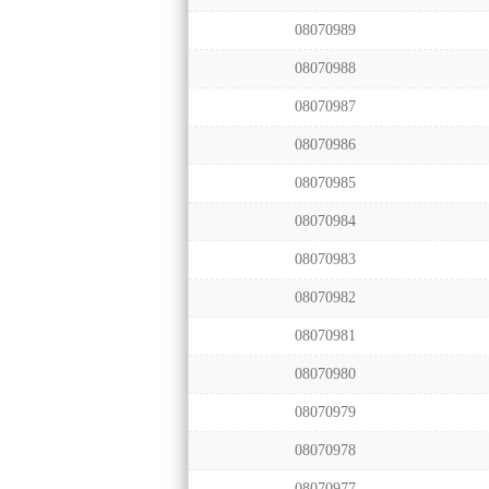
08070989
08070988
08070987
08070986
08070985
08070984
08070983
08070982
08070981
08070980
08070979
08070978
08070977