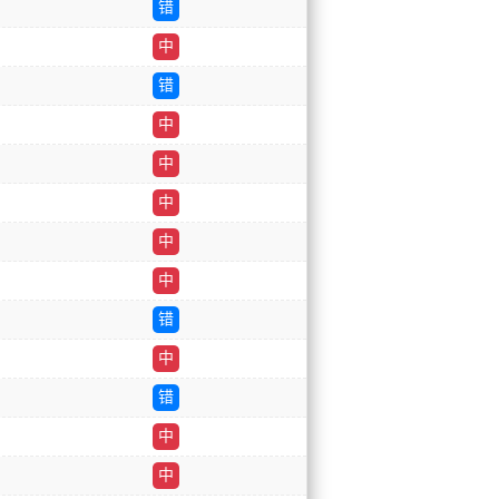
错
中
错
中
中
中
中
中
错
中
错
中
中