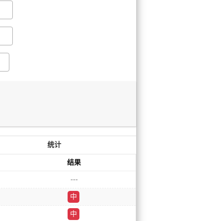
统计
结果
---
中
中