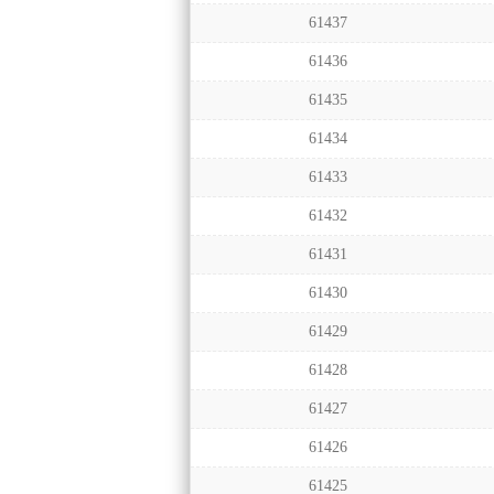
61437
61436
61435
61434
61433
61432
61431
61430
61429
61428
61427
61426
61425