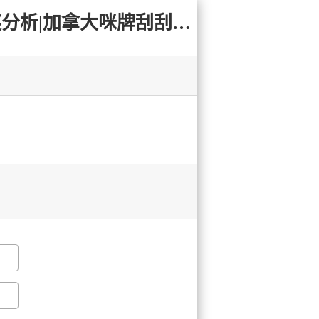
请记住- Pc001.Com 加拿大咪牌-2.8预测结果|加拿大2.8预测开奖分析|加拿大咪牌刮刮结果|加拿大pc走势预测|加拿大预测pc2.8咪牌|PC加拿大2.8预测结果_加拿大官网在线走势数据分析!