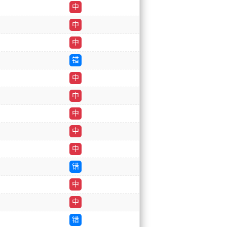
中
中
中
错
中
中
中
中
中
错
中
中
错