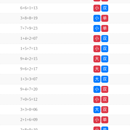
6+6+1=13
小
双
3+8+8=19
小
单
7+7+9=23
小
单
1+4+2=07
小
双
1+5+7=13
小
双
9+4+2=15
大
双
9+6+2=17
大
双
1+3+3=07
大
双
9+4+7=20
小
双
7+0+5=12
小
双
3+3+0=06
大
双
2+1+6=09
小
单
2+8+0=10
小
单