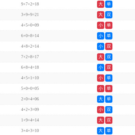
9+7+2=18
大
单
3+9+9=21
大
双
4+5+0=09
小
单
6+0+8=14
小
单
4+8+2=14
小
双
7+2+8=17
大
双
6+8+4=18
小
双
4+5+1=10
小
单
5+0+0=05
小
单
2+0+4=06
大
单
4+2+3=09
小
双
1+9+4=14
大
双
3+4+3=10
大
单