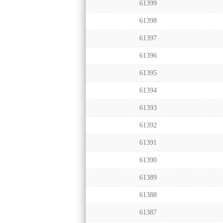
61399
61398
61397
61396
61395
61394
61393
61392
61391
61390
61389
61388
61387