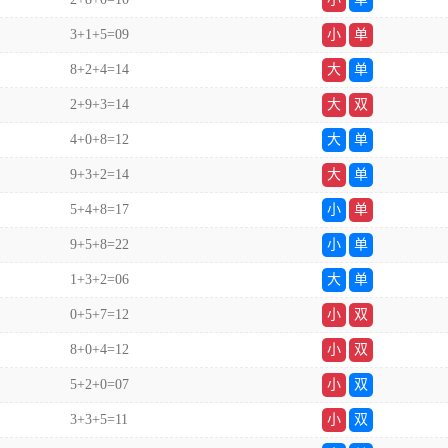
3+1+5=09
小
单
8+2+4=14
大
单
2+9+3=14
大
双
4+0+8=12
大
单
9+3+2=14
大
单
5+4+8=17
小
单
9+5+8=22
小
单
1+3+2=06
大
单
0+5+7=12
小
双
8+0+4=12
小
双
5+2+0=07
小
双
3+3+5=11
小
双