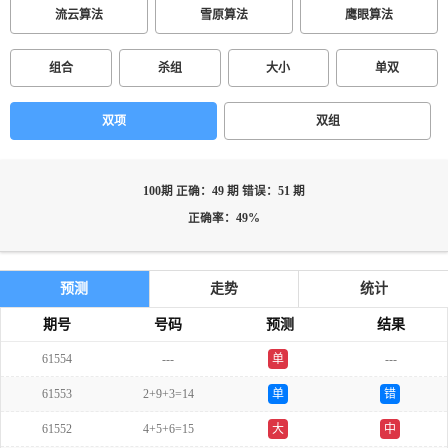
流云算法
雪原算法
鹰眼算法
组合
杀组
大小
单双
双项
双组
100期 正确：49 期 错误：51 期
正确率：49%
预测
走势
统计
期号
号码
预测
结果
61554
---
单
---
61553
2+9+3=14
单
错
61552
4+5+6=15
大
中