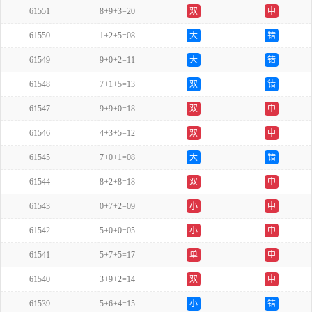
61551
8+9+3=20
双
中
61550
1+2+5=08
大
错
61549
9+0+2=11
大
错
61548
7+1+5=13
双
错
61547
9+9+0=18
双
中
61546
4+3+5=12
双
中
61545
7+0+1=08
大
错
61544
8+2+8=18
双
中
61543
0+7+2=09
小
中
61542
5+0+0=05
小
中
61541
5+7+5=17
单
中
61540
3+9+2=14
双
中
61539
5+6+4=15
小
错