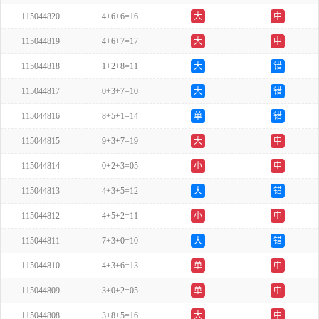
115044820
4+6+6=16
大
中
115044819
4+6+7=17
大
中
115044818
1+2+8=11
大
错
115044817
0+3+7=10
大
错
115044816
8+5+1=14
单
错
115044815
9+3+7=19
大
中
115044814
0+2+3=05
小
中
115044813
4+3+5=12
大
错
115044812
4+5+2=11
小
中
115044811
7+3+0=10
大
错
115044810
4+3+6=13
单
中
115044809
3+0+2=05
单
中
115044808
3+8+5=16
大
中