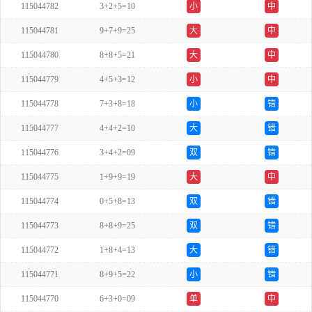
115044782
3+2+5=10
小
中
115044781
9+7+9=25
大
中
115044780
8+8+5=21
大
中
115044779
4+5+3=12
小
中
115044778
7+3+8=18
小
错
115044777
4+4+2=10
大
错
115044776
3+4+2=09
双
错
115044775
1+9+9=19
大
中
115044774
0+5+8=13
双
错
115044773
8+8+9=25
双
错
115044772
1+8+4=13
大
错
115044771
8+9+5=22
小
错
115044770
6+3+0=09
单
中