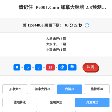
请记住- Pc001.Com 加拿大咪牌-2.8预测结果|加拿大2.8预测开奖分析|加拿大咪牌刮刮结果|加拿大pc走势预测|加拿大预测pc2.8咪牌|PC加拿大2.8预测结果_加拿大官网在线走势数据分析!
第
115044835
期 距下期：
03
分
22
秒
大单
未开:
3
期
大双
未开:
5
期
小双
未开:
1
期
0
5
8
13
小
单
咪牌
+
+
=
-
加拿大28
加拿大西28
台湾28
比特币28
雅眼算法
紫机算法
异测算法