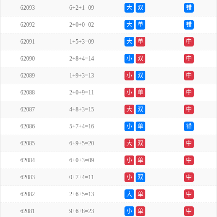
62093
6+2+1=09
大
双
错
62092
2+0+0=02
大
单
错
62091
1+5+3=09
大
单
中
62090
2+8+4=14
小
双
中
62089
1+9+3=13
小
双
中
62088
2+0+9=11
小
单
中
62087
4+8+3=15
大
双
中
62086
5+7+4=16
小
单
错
62085
6+9+5=20
大
双
中
62084
6+0+3=09
小
单
中
62083
0+7+4=11
小
双
中
62082
2+6+5=13
大
单
中
62081
9+6+8=23
小
单
中