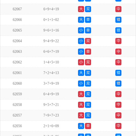
62067
6+9+4=19
大
双
中
62066
0+1+1=02
大
单
错
62065
9+6+1=16
小
单
错
62064
9+4+9=22
小
双
中
62063
6+6+7=19
小
单
中
62062
1+4+5=10
小
双
中
62061
7+2+4=13
大
双
错
62060
3+7+9=19
小
双
错
62059
6+4+9=19
大
双
中
62058
9+5+7=21
大
双
中
62057
7+9+7=23
大
双
中
62056
2+1+6=09
大
单
中