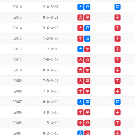
62016
2+0+5=07
大
双
错
62015
8+5+8=21
大
单
中
62014
5+6+4=15
大
双
中
62013
1+2+6=09
小
双
中
62012
1+2+0=03
大
单
中
62011
7+8+3=18
大
双
中
62010
8+9+6=23
大
单
中
62009
7+5+9=21
大
单
中
62008
7+0+6=13
小
单
中
62007
6+0+4=10
大
单
错
62006
4+8+1=13
小
单
中
62005
1+5+4=10
小
双
中
62004
0+3+7=10
大
双
中