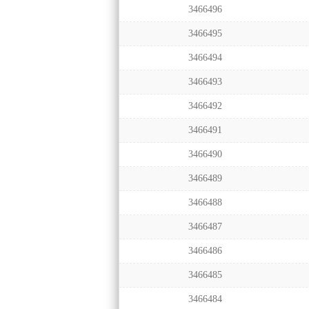
3466496
3466495
3466494
3466493
3466492
3466491
3466490
3466489
3466488
3466487
3466486
3466485
3466484