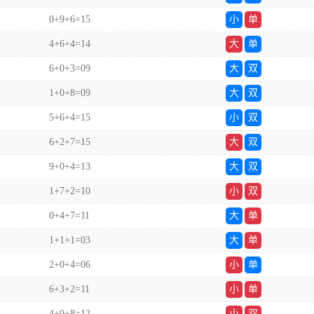
0+9+6=15
小
单
4+6+4=14
大
单
6+0+3=09
大
双
1+0+8=09
大
双
5+6+4=15
小
双
6+2+7=15
大
双
9+0+4=13
大
双
1+7+2=10
小
双
0+4+7=11
大
单
1+1+1=03
大
单
2+0+4=06
小
单
6+3+2=11
小
单
4+0+8=12
小
双