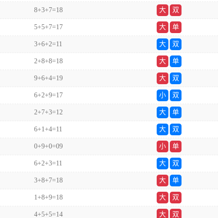
8+3+7=18
大
双
5+5+7=17
大
单
3+6+2=11
大
双
2+8+8=18
大
单
9+6+4=19
大
双
6+2+9=17
小
双
2+7+3=12
大
单
6+1+4=11
大
双
0+9+0=09
小
单
6+2+3=11
大
双
3+8+7=18
大
单
1+8+9=18
大
双
4+5+5=14
大
双