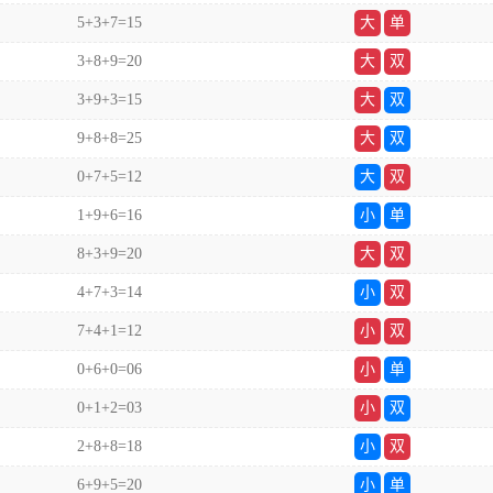
5+3+7=15
大
单
3+8+9=20
大
双
3+9+3=15
大
双
9+8+8=25
大
双
0+7+5=12
大
双
1+9+6=16
小
单
8+3+9=20
大
双
4+7+3=14
小
双
7+4+1=12
小
双
0+6+0=06
小
单
0+1+2=03
小
双
2+8+8=18
小
双
6+9+5=20
小
单