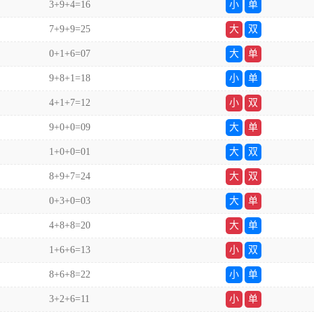
3+9+4=16
小
单
7+9+9=25
大
双
0+1+6=07
大
单
9+8+1=18
小
单
4+1+7=12
小
双
9+0+0=09
大
单
1+0+0=01
大
双
8+9+7=24
大
双
0+3+0=03
大
单
4+8+8=20
大
单
1+6+6=13
小
双
8+6+8=22
小
单
3+2+6=11
小
单