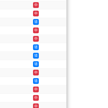
中
中
错
中
中
错
错
错
中
错
中
中
中