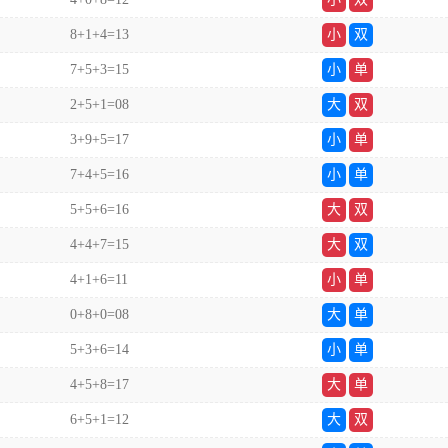
8+1+4=13
小
双
7+5+3=15
小
单
2+5+1=08
大
双
3+9+5=17
小
单
7+4+5=16
小
单
5+5+6=16
大
双
4+4+7=15
大
双
4+1+6=11
小
单
0+8+0=08
大
单
5+3+6=14
小
单
4+5+8=17
大
单
6+5+1=12
大
双