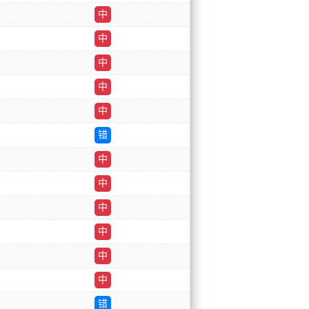
中
中
中
中
中
错
中
中
中
中
中
中
错