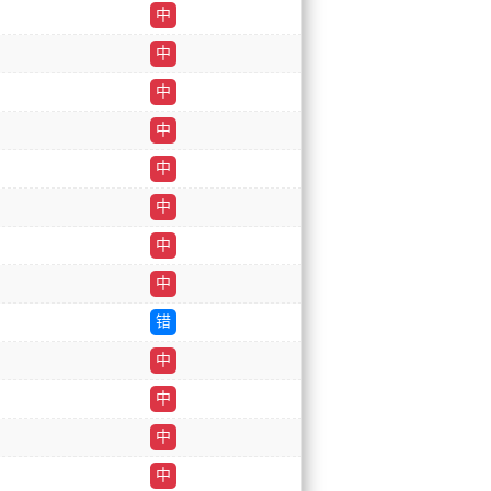
中
中
中
中
中
中
中
中
错
中
中
中
中