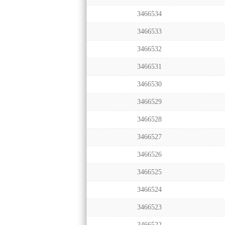
3466534
3466533
3466532
3466531
3466530
3466529
3466528
3466527
3466526
3466525
3466524
3466523
3466522