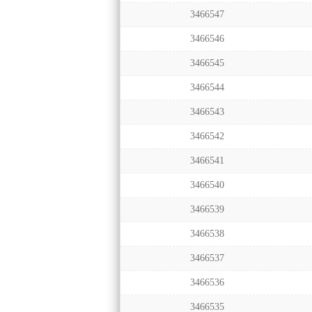
3466547
3466546
3466545
3466544
3466543
3466542
3466541
3466540
3466539
3466538
3466537
3466536
3466535