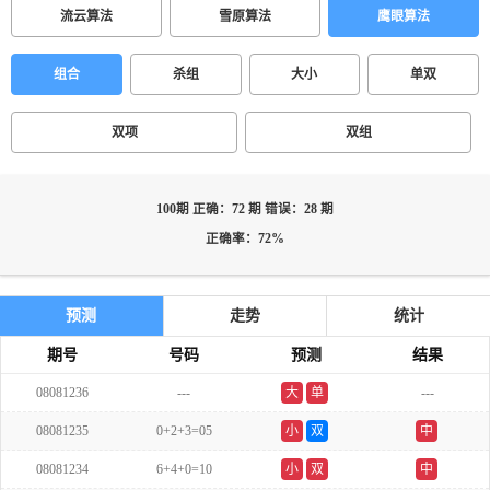
流云算法
雪原算法
鹰眼算法
组合
杀组
大小
单双
双项
双组
100期 正确：72 期 错误：28 期
正确率：72%
预测
走势
统计
期号
号码
预测
结果
08081236
---
大
单
---
08081235
0+2+3=05
小
双
中
08081234
6+4+0=10
小
双
中