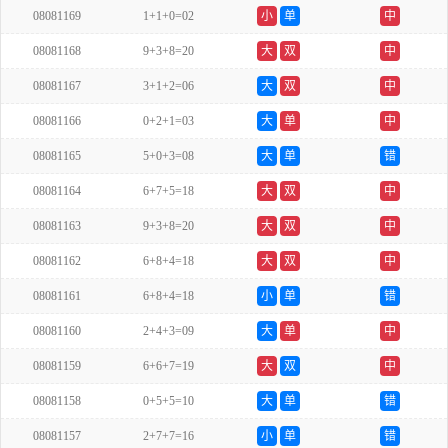
08081169
1+1+0=02
小
单
中
08081168
9+3+8=20
大
双
中
08081167
3+1+2=06
大
双
中
08081166
0+2+1=03
大
单
中
08081165
5+0+3=08
大
单
错
08081164
6+7+5=18
大
双
中
08081163
9+3+8=20
大
双
中
08081162
6+8+4=18
大
双
中
08081161
6+8+4=18
小
单
错
08081160
2+4+3=09
大
单
中
08081159
6+6+7=19
大
双
中
08081158
0+5+5=10
大
单
错
08081157
2+7+7=16
小
单
错