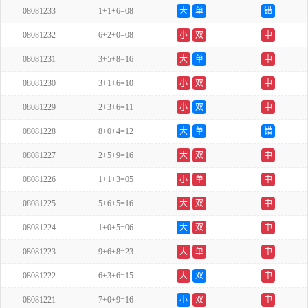
08081233
1+1+6=08
大
单
错
08081232
6+2+0=08
小
双
中
08081231
3+5+8=16
大
单
中
08081230
3+1+6=10
小
双
中
08081229
2+3+6=11
小
双
中
08081228
8+0+4=12
大
单
错
08081227
2+5+9=16
大
双
中
08081226
1+1+3=05
小
单
中
08081225
5+6+5=16
大
双
中
08081224
1+0+5=06
大
双
中
08081223
9+6+8=23
大
单
中
08081222
6+3+6=15
大
双
中
08081221
7+0+9=16
小
双
中