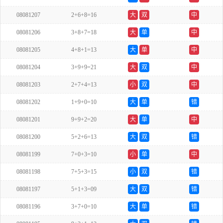
08081207
2+6+8=16
大
双
中
08081206
3+8+7=18
大
单
中
08081205
4+8+1=13
大
单
中
08081204
3+9+9=21
大
双
中
08081203
2+7+4=13
小
双
中
08081202
1+9+0=10
大
单
错
08081201
9+9+2=20
大
单
中
08081200
5+2+6=13
大
双
错
08081199
7+0+3=10
小
单
中
08081198
7+5+3=15
小
双
错
08081197
5+1+3=09
大
双
错
08081196
3+7+0=10
大
单
错